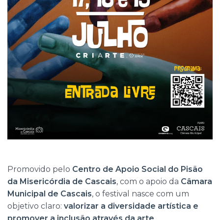
Promovido pelo
Centro de Apoio Social do Pisão
da Misericórdia de Cascais
, com o apoio da
Câmara
Municipal de Cascais
, o festival nasce com um
objetivo claro:
valorizar a diversidade artística e
promover a inclusão através da arte
.